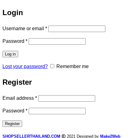
Login
Username or email
*
Password
*
Log in
Lost your password?
Remember me
Register
Email address
*
Password
*
Register
SHOPSELLERTHAILAND.COM
2021 Designed by
Make2Web