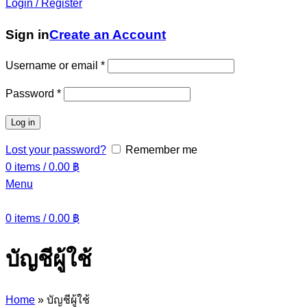
Login / Register
Sign in
Create an Account
Username or email
*
Password
*
Log in
Lost your password?
Remember me
0
items
/
0.00
฿
Menu
0
items
/
0.00
฿
บัญชีผู้ใช้
Home
»
บัญชีผู้ใช้