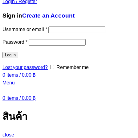
Login / Register
Sign in
Create an Account
Username or email
*
Password
*
Log in
Lost your password?
Remember me
0
items
/
0.00
฿
Menu
0
items
/
0.00
฿
สินค้า
close