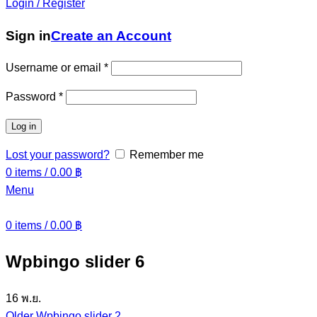
Login / Register
Sign in
Create an Account
Username or email
*
Password
*
Log in
Lost your password?
Remember me
0
items
/
0.00
฿
Menu
0
items
/
0.00
฿
Wpbingo slider 6
16
พ.ย.
Older
Wpbingo slider 2