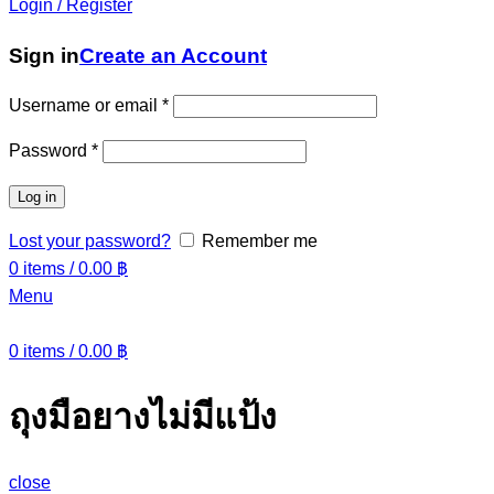
Login / Register
Sign in
Create an Account
Username or email
*
Password
*
Log in
Lost your password?
Remember me
0
items
/
0.00
฿
Menu
0
items
/
0.00
฿
ถุงมือยางไม่มีแป้ง
close