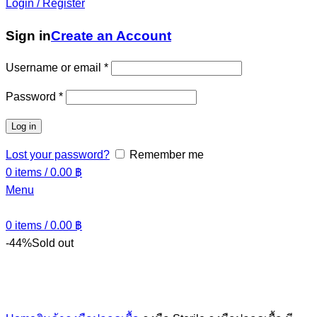
Login / Register
Sign in
Create an Account
Username or email
*
Password
*
Log in
Lost your password?
Remember me
0
items
/
0.00
฿
Menu
0
items
/
0.00
฿
-44%
Sold out
Click to enlarge