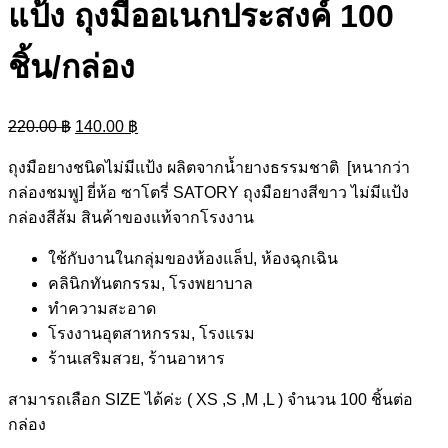
แป้ง ถุงมืออเนกประสงค์ 100
ชิ้น/กล่อง
Original
Current
220.00
฿
140.00
฿
price
price
ถุงมือยางชนิดไม่มีแป้ง ผลิตจากน้ำยางธรรมชาติ [หนากว่า
was:
is:
กล่องชมพู] ยี่ห้อ ซาโตรี่ SATORY ถุงมือยางสีขาว ไม่มีแป้ง
220.00 ฿.
140.00 ฿.
กล่องสีส้ม สินค้าของแท้จากโรงงาน
ใช้กับงานในกลุ่มของห้องแล็ป, ห้องฉุกเฉิน
คลินิกทันตกรรม, โรงพยาบาล
ทำความสะอาด
โรงงานอุตสาหกรรม, โรงแรม
ร้านเสริมสวย, ร้านอาหาร
สามารถเลือก SIZE ได้ค่ะ ( XS ,S ,M ,L ) จำนวน 100 ชิ้นต่อ
กล่อง