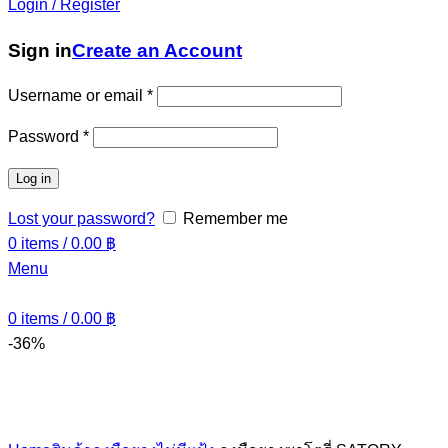
Login / Register
Sign in
Create an Account
Username or email
*
Password
*
Log in
Lost your password?
Remember me
0
items
/
0.00
฿
Menu
0
items
/
0.00
฿
-36%
Click to enlarge