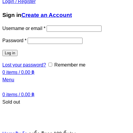
Login / Register
Sign in
Create an Account
Username or email
*
Password
*
Log in
Lost your password?
Remember me
0
items
/
0.00
฿
Menu
0
items
/
0.00
฿
Sold out
Click to enlarge